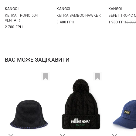
KANGOL
KANGOL
KANGOL
M
L
XL
M
L
XL
S
M
КЕПКА TROPIC 504
КЕПКА BAMBOO HAWKER
БЕРЕТ TROPIC 
VENTAIR
3 400 ГРН
1 980 ГРН
3 300
2 700 ГРН
ВАС МОЖЕ ЗАЦІКАВИТИ