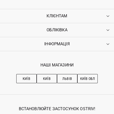
КЛІЄНТАМ
ОБЛІКІВКА
Контакти
Доставка
Оплата
ІНФОРМАЦІЯ
Увійти
Повернення
Реєстрація
Гарантія
Мої замовлення
Програма лояльності
Вакансії
Обране
Наші магазини
НАШІ МАГАЗИНИ
Ostriv Club+
Про OSTRIV
Підписка на новини
Рекомендації з догляду
КИЇВ
КИЇВ
ЛЬВІВ
КИЇВ ОБЛ
ВСТАНОВЛЮЙТЕ ЗАСТОСУНОК OSTRIV!