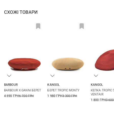
СХОЖІ ТОВАРИ
BARBOUR
KANGOL
KANGOL
S
M
L
S
M
L
L
BARBOUR X GANNI БЕРЕТ
БЕРЕТ TROPIC MONTY
КЕПКА TROPIC 
VENTAIR
4 690 ГРН
6 700 ГРН
1 980 ГРН
3 300 ГРН
1 800 ГРН
3 600