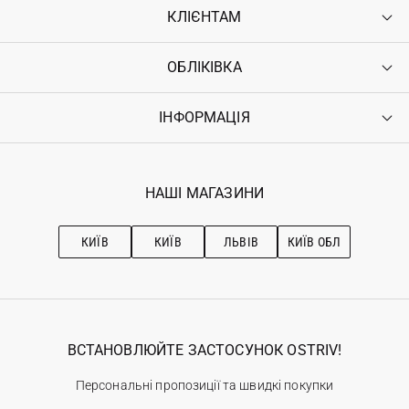
КЛІЄНТАМ
ОБЛІКІВКА
Контакти
Доставка
Оплата
ІНФОРМАЦІЯ
Увійти
Повернення
Реєстрація
Гарантія
Мої замовлення
Програма лояльності
Вакансії
Обране
Наші магазини
НАШІ МАГАЗИНИ
Ostriv Club+
Про OSTRIV
Підписка на новини
Рекомендації з догляду
КИЇВ
КИЇВ
ЛЬВІВ
КИЇВ ОБЛ
ВСТАНОВЛЮЙТЕ ЗАСТОСУНОК OSTRIV!
Персональні пропозиції та швидкі покупки