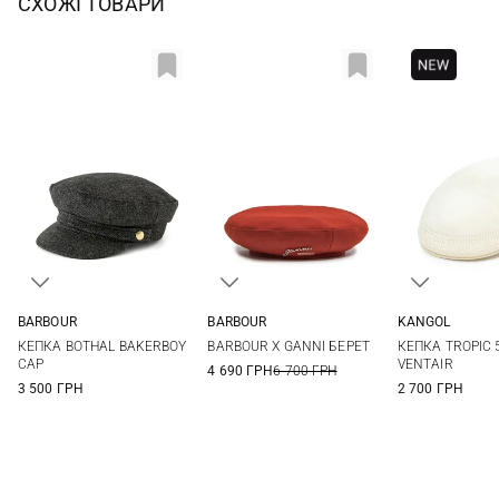
СХОЖІ ТОВАРИ
BARBOUR
BARBOUR
KANGOL
S
M
L
S
M
L
S
M
КЕПКА BOTHAL BAKERBOY
BARBOUR X GANNI БЕРЕТ
КЕПКА TROPIC 
CAP
VENTAIR
4 690 ГРН
6 700 ГРН
3 500 ГРН
2 700 ГРН