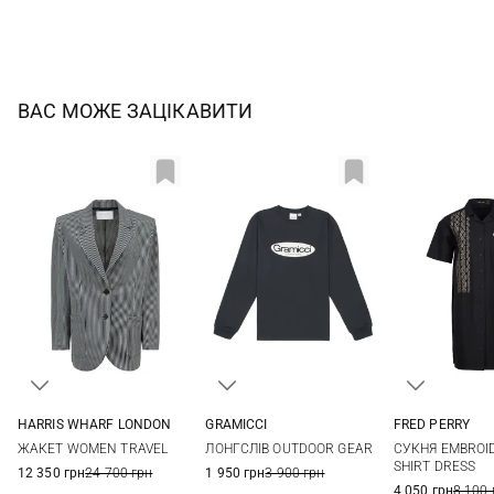
ВАС МОЖЕ ЗАЦІКАВИТИ
HARRIS WHARF LONDON
GRAMICCI
FRED PERRY
40
42
44
S
M
L
XL
8
10
ЖАКЕТ WOMEN TRAVEL
ЛОНГСЛІВ OUTDOOR GEAR
СУКНЯ EMBROI
SHIRT DRESS
12 350 грн
24 700 грн
1 950 грн
3 900 грн
4 050 грн
8 100 