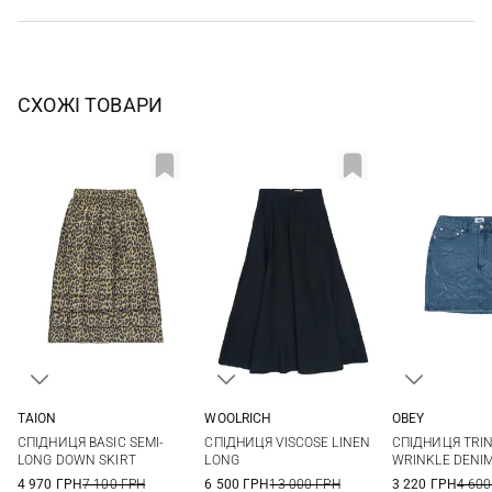
СХОЖІ ТОВАРИ
TAION
WOOLRICH
OBEY
XS
S
M
L
XS
S
M
L
24
25
СПІДНИЦЯ BASIC SEMI-
СПІДНИЦЯ VISCOSE LINEN
СПІДНИЦЯ TRIN
28
29
LONG DOWN SKIRT
LONG
WRINKLE DENI
4 970 ГРН
7 100 ГРН
6 500 ГРН
13 000 ГРН
3 220 ГРН
4 600