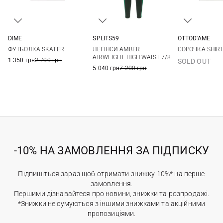
DIME
SPLITS59
OTTOD'AME
XS
S
M
L
XS
S
M
L
36
38
ФУТБОЛКА SKATER
ЛЕГІНСИ AMBER
СОРОЧКА SHIR
AIRWEIGHT HIGH WAIST 7/8
1 350 грн
2 700 грн
SOLD OUT
5 040 грн
7 200 грн
-10% НА ЗАМОВЛЕННЯ ЗА ПІДПИСКУ
Підпишіться зараз щоб отримати знижку 10%* на перше
замовлення.
Першими дізнавайтеся про новини, знижки та розпродажі.
*Знижки не сумуються з іншими знижками та акційними
пропозиціями.