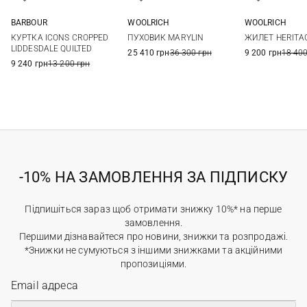
WOOLRICH
WOOLRICH
BARBOUR
XS
S
M
L
S
8
10
12
14
ПУХОВИК MARYLIN
ЖИЛЕТ HERITAG
КУРТКА ICONS CROPPED
LIDDESDALE QUILTED
25 410 грн
36 300 грн
9 200 грн
18 400
9 240 грн
13 200 грн
-10% НА ЗАМОВЛЕННЯ ЗА ПІДПИСКУ
Підпишіться зараз щоб отримати знижку 10%* на перше
замовлення.
Першими дізнавайтеся про новини, знижки та розпродажі.
*Знижки не сумуються з іншими знижками та акційними
пропозиціями.