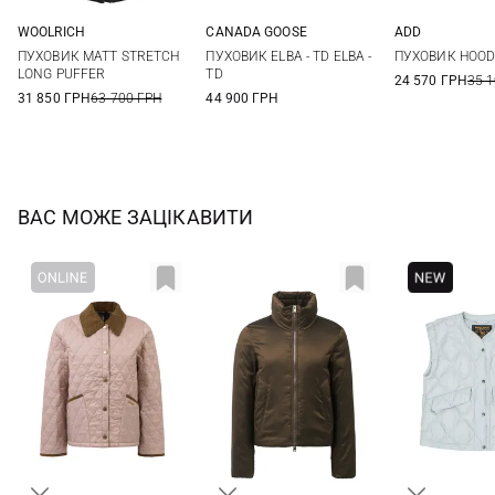
WOOLRICH
CANADA GOOSE
ADD
XS
S
M
L
XS
S
M
L
38
40
ПУХОВИК MATT STRETCH
ПУХОВИК ELBA - TD ELBA -
ПУХОВИК HOO
XL
XXL
LONG PUFFER
TD
24 570 ГРН
35 
31 850 ГРН
63 700 ГРН
44 900 ГРН
ВАС МОЖЕ ЗАЦІКАВИТИ