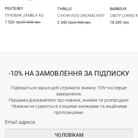
PEUTEREY
THRILLS
BARBOUR
40
42
44
46
6
8
10
6
8
ПУХОВИК ZAMBLA AG
СУКНЯ VIVID DREAMS KNIT
СВЕТР LORRIE 
50
14
7 520 грн
37 600 грн
2 340 грн
3 900 грн
18 200 грн
-10% НА ЗАМОВЛЕННЯ ЗА ПІДПИСКУ
Підпишіться зараз щоб отримати знижку 10%* на перше
замовлення.
Першими дізнавайтеся про новини, знижки та розпродажі.
*Знижки не сумуються з іншими знижками та акційними
пропозиціями.
ЧОЛОВІКАМ