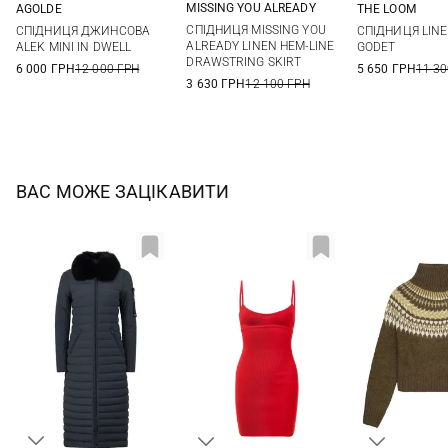
MISSING YOU ALREADY
AGOLDE
THE LOOM
L/XL
S/M
XXS/XS
24
25
26
27
S
M
СПІДНИЦЯ MISSING YOU
СПІДНИЦЯ ДЖИНСОВА
СПІДНИЦЯ LIN
28
ALREADY LINEN HEM-LINE
ALEK MINI IN DWELL
GODET
DRAWSTRING SKIRT
6 000 ГРН
12 000 ГРН
5 650 ГРН
11 30
3 630 ГРН
12 100 ГРН
ВАС МОЖЕ ЗАЦІКАВИТИ