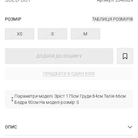
Артикул: 2340829
РОЗМІР
ТАБЛИЦЯ РОЗМІРІВ
XS
S
M
ДОДАТИ ДО КОШИКУ
ПРИДБАТИ В ОДИН КЛІК
Параметри моделі: Зріст 175см Груди 84см Талія 66см
Бедра 90см На моделі розмір: S
ОПИС