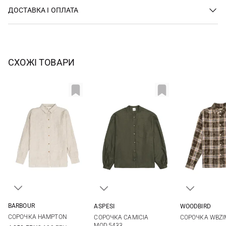
ДОСТАВКА І ОПЛАТА
СХОЖІ ТОВАРИ
BARBOUR
ASPESI
WOODBIRD
8
10
12
14
38
40
42
XS
S
СОРОЧКА HAMPTON
СОРОЧКА CAMICIA
СОРОЧКА WBZI
16
MOD.5433