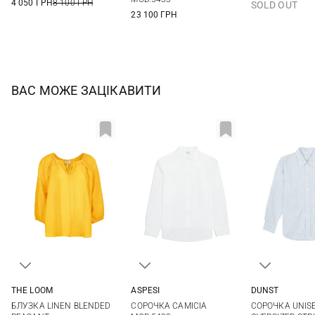
4 050 ГРН
8 100 ГРН
SOLD OUT
23 100 ГРН
ВАС МОЖЕ ЗАЦІКАВИТИ
THE LOOM
ASPESI
DUNST
S
M
L
38
40
42
44
XS
S
БЛУЗКА LINEN BLENDED
СОРОЧКА CAMICIA
СОРОЧКА UNIS