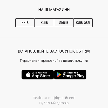
Програма лояльності
Вакансії
Обране
Наші магазини
НАШІ МАГАЗИНИ
Ostriv Club+
Про OSTRIV
Підписка на новини
Рекомендації з догляду
КИЇВ
КИЇВ
ЛЬВІВ
КИЇВ ОБЛ
ВСТАНОВЛЮЙТЕ ЗАСТОСУНОК OSTRIV!
Персональні пропозиції та швидкі покупки
Політика конфіденційності
Публічний договір