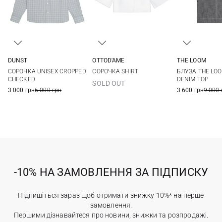
DUNST
OTTOD'AME
THE LOOM
XS
S
M
36
38
40
42
S
M
СОРОЧКА UNISEX CROPPED
СОРОЧКА SHIRT
БЛУЗА THE LO
CHECKED
DENIM TOP
SOLD OUT
3 000 грн
6 000 грн
3 600 грн
9 000 
-10% НА ЗАМОВЛЕННЯ ЗА ПІДПИСКУ
Підпишіться зараз щоб отримати знижку 10%* на перше
замовлення.
Першими дізнавайтеся про новини, знижки та розпродажі.