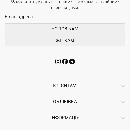
*Знижки не сумуються з іншими знижками та акційними
пропозиціями.
ЧОЛОВІКАМ
ЖІНКАМ
КЛІЄНТАМ
ОБЛІКІВКА
Контакти
Доставка
Оплата
ІНФОРМАЦІЯ
Увійти
Повернення
Реєстрація
Гарантія
Мої замовлення