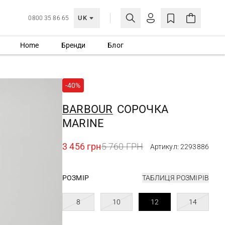
UK
0800 35 86 65
Home
Бренди
Блог
МОЯ ОБЛІКІВКА
УВІЙТИ
-40%
Ще не зареєстровані?
СТВОРИТИ ОБЛІКІВКУ
BARBOUR
СОРОЧКА
MARINE
3 456 грн
5 760 ГРН
Артикул: 2293886
РОЗМІР
ТАБЛИЦЯ РОЗМІРІВ
8
10
12
14