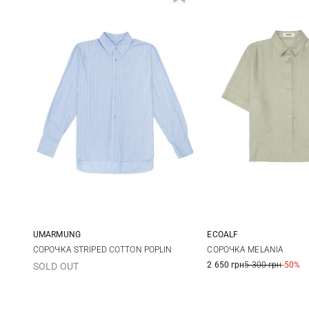
UMARMUNG
ECOALF
XS
S
M
S
M
СОРОЧКА STRIPED COTTON POPLIN
СОРОЧКА MELANIA
2 650 грн
5 300 грн
-50%
SOLD OUT