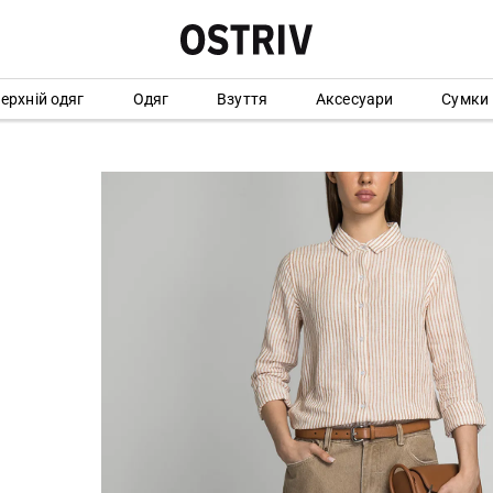
ерхній одяг
Одяг
Взуття
Аксесуари
Сумки