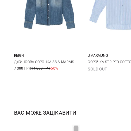
REIGN
UMARMUNG
S
XS
S
ДЖИНСОВА СОРОЧКА ASIA MARAIS
СОРОЧКА STRIPED COTTO
7 300 ГРН
14 600 ГРН
-50%
SOLD OUT
ВАС МОЖЕ ЗАЦІКАВИТИ