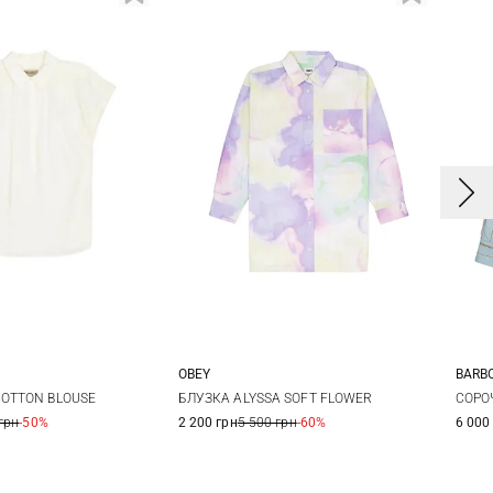
OBEY
BARB
S
M
L
S
M
L
XL
8
COTTON BLOUSE
БЛУЗКА ALYSSA SOFT FLOWER
СОРО
грн
-50%
2 200 грн
5 500 грн
-60%
6 000