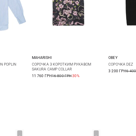
MAHARISHI
OBEY
M
XS
S
M
L
S
N POPLIN
СОРОЧКА З КОРОТКИМ РУКАВОМ
СОРОЧКА DEZ
SAKURA CAMP COLLAR
3 200 ГРН
6 400
XL
XXL
11 760 ГРН
16 800 ГРН
-30%