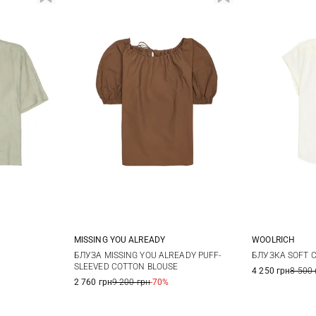
MISSING YOU ALREADY
WOOLRICH
L
L/XL
S/M
XXS/XS
XS
БЛУЗА MISSING YOU ALREADY PUFF-
БЛУЗКА SOFT 
SLEEVED COTTON BLOUSE
4 250 грн
8 500 
2 760 грн
9 200 грн
-70%