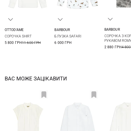
BARBOUR
OTTOD'AME
BARBOUR
8
10
36
38
40
42
8
10
12
14
СОРОЧКА З КО
СОРОЧКА SHIRT
БЛУЗКА SAFARI
44
16
РУКАВОМ ROM
5 800 ГРН
11 600 ГРН
6 000 ГРН
2 880 ГРН
4 800
ВАС МОЖЕ ЗАЦІКАВИТИ