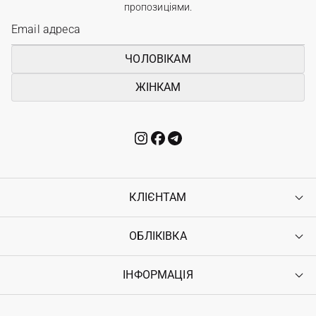
пропозиціями.
ЧОЛОВІКАМ
ЖІНКАМ
КЛІЄНТАМ
ОБЛІКІВКА
Контакти
Доставка
Оплата
ІНФОРМАЦІЯ
Увійти
Повернення
Реєстрація
Гарантія
Мої замовлення
Програма лояльності
Вакансії