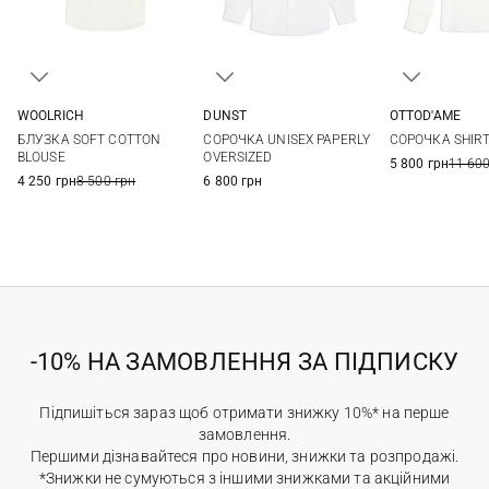
WOOLRICH
DUNST
OTTOD'AME
XS
S
M
L
S
M
L
36
38
БЛУЗКА SOFT COTTON
СОРОЧКА UNISEX PAPERLY
СОРОЧКА SHIR
44
BLOUSE
OVERSIZED
5 800 грн
11 600
4 250 грн
8 500 грн
6 800 грн
-10% НА ЗАМОВЛЕННЯ ЗА ПІДПИСКУ
Підпишіться зараз щоб отримати знижку 10%* на перше
замовлення.
Першими дізнавайтеся про новини, знижки та розпродажі.
*Знижки не сумуються з іншими знижками та акційними