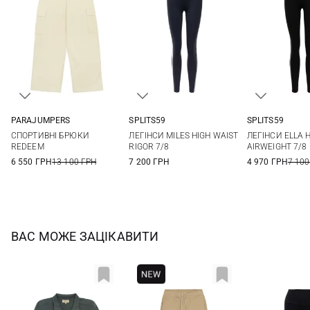
PARAJUMPERS
SPLITS59
SPLITS59
XS
S
M
L
XS
S
M
L
XS
S
СПОРТИВНІ БРЮКИ
ЛЕГІНСИ MILES HIGH WAIST
ЛЕГІНСИ ELLA 
REDEEM
RIGOR 7/8
AIRWEIGHT 7/8
6 550 ГРН
13 100 ГРН
7 200 ГРН
4 970 ГРН
7 100
ВАС МОЖЕ ЗАЦІКАВИТИ