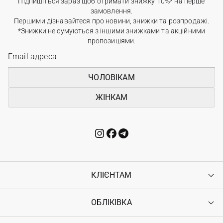
Підпишіться зараз щоб отримати знижку 10%* на перше
замовлення.
Першими дізнавайтеся про новини, знижки та розпродажі.
*Знижки не сумуються з іншими знижками та акційними
пропозиціями.
ЧОЛОВІКАМ
ЖІНКАМ
КЛІЄНТАМ
ОБЛІКІВКА
Контакти
Доставка
Оплата