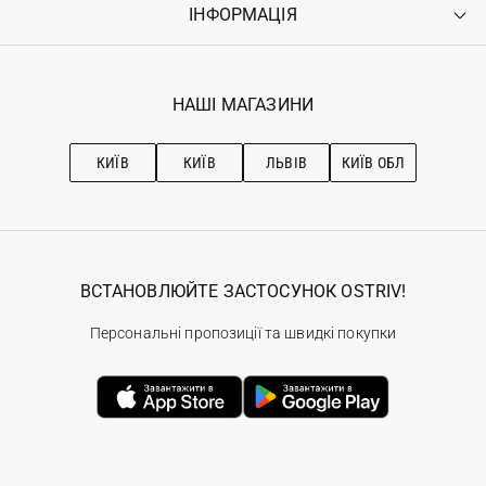
ІНФОРМАЦІЯ
Увійти
Повернення
Реєстрація
Гарантія
Мої замовлення
Програма лояльності
Вакансії
Обране
Наші магазини
НАШІ МАГАЗИНИ
Ostriv Club+
Про OSTRIV
Підписка на новини
Рекомендації з догляду
КИЇВ
КИЇВ
ЛЬВІВ
КИЇВ ОБЛ
ВСТАНОВЛЮЙТЕ ЗАСТОСУНОК OSTRIV!
Персональні пропозиції та швидкі покупки