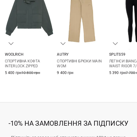
WOOLRICH
AUTRY
SPLITS59
XXS
XS
S
M
XS
S
M
L
XS
S
СПОРТИВНА КОФТА
СПОРТИВНІ БРЮКИ MAIN
ЛЕГІНСИ BIANC
L
INTERLOCK ZIPPED
WOM
WAIST RIGOR 7
5 400 грн
10 800 грн
9 400 грн
5 390 грн
7 700 
-10% НА ЗАМОВЛЕННЯ ЗА ПІДПИСКУ