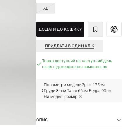
XL
ДОДАТИ ДО КОШИКУ
ПРИДБАТИ В ОДИН КЛІК
Товар доступний на наступний день
після підтвердження замовлення
Параметри моделі: Зріст 175см
Груди 84см Талія 66см Бедра 90см
На моделі розмір: S
ОПИС