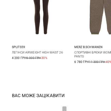
SPLITS59
MERZ B.SCHWANEN
XS
S
M
L
XS
S
ЛЕГІНСИ AIRWEIGHT HIGH WAIST 26
СПОРТИВНІ БРЮКИ WOME
PANTS
4 200 ГРН
6 000 ГРН
-30%
XL
XL
6 780 ГРН
11 300 ГРН
-40
ВАС МОЖЕ ЗАЦІКАВИТИ