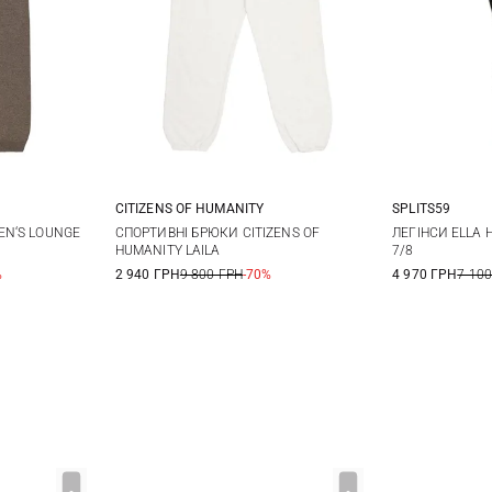
CITIZENS OF HUMANITY
SPLITS59
M
L
XS
S
M
L
XS
N‘S LOUNGE
СПОРТИВНІ БРЮКИ CITIZENS OF
ЛЕГІНСИ ELLA 
HUMANITY LAILA
7/8
XL
%
2 940 ГРН
9 800 ГРН
-70%
4 970 ГРН
7 100