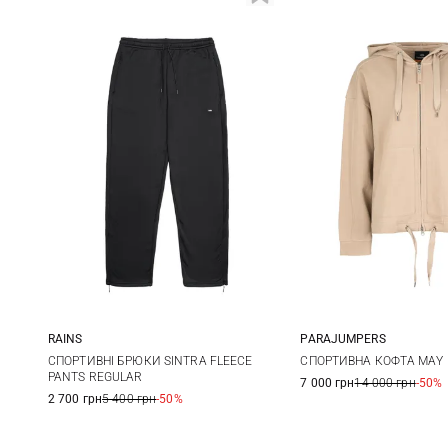
RAINS
PARAJUMPERS
S
M
L
XL
XS
S
СПОРТИВНІ БРЮКИ SINTRA FLEECE
СПОРТИВНА КОФТА MAY
PANTS REGULAR
7 000 грн
14 000 грн
-50%
XL
2 700 грн
5 400 грн
-50%