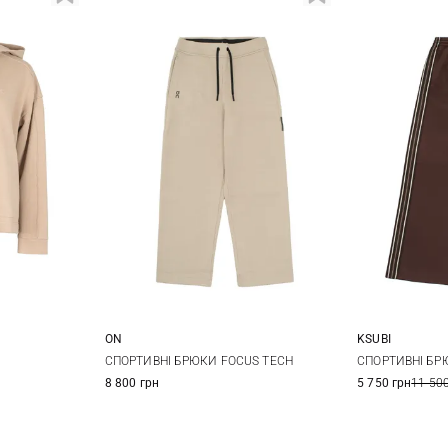
ON
KSUBI
M
L
XS
S
M
L
XS
СПОРТИВНІ БРЮКИ FOCUS TECH
СПОРТИВНІ БРЮ
8 800 грн
5 750 грн
11 500