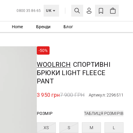
UK
0800 35 86 65
Home
Бренди
Блог
МОЯ ОБЛІКІВКА
УВІЙТИ
-50%
Ще не зареєстровані?
СТВОРИТИ ОБЛІКІВКУ
WOOLRICH
СПОРТИВНІ
БРЮКИ LIGHT FLEECE
PANT
3 950 грн
7 900 ГРН
Артикул: 2296511
РОЗМІР
ТАБЛИЦЯ РОЗМІРІВ
XS
S
M
L