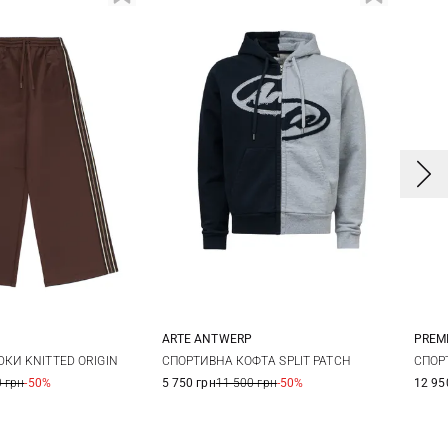
ARTE ANTWERP
PREM
S
M
XS
S
M
3
КИ KNITTED ORIGIN
СПОРТИВНА КОФТА SPLIT PATCH
СПОР
 грн
-50%
5 750 грн
11 500 грн
-50%
12 95
4