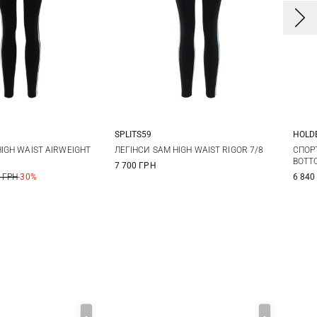
SPLITS59
HOLD
S
M
L
XS
S
M
L
X
HIGH WAIST AIRWEIGHT
ЛЕГІНСИ SAM HIGH WAIST RIGOR 7/8
СПОР
BOTT
7 700 ГРН
XL
 ГРН
-30%
6 840