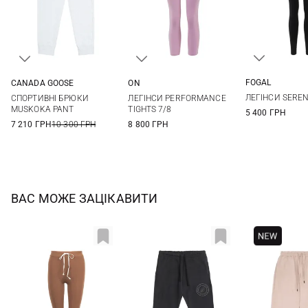
FOGAL
CANADA GOOSE
ON
L/XL
S/M
XS
S
M
L
M
L
ЛЕГІНСИ SERE
СПОРТИВНІ БРЮКИ
ЛЕГІНСИ PERFORMANCE
XL
MUSKOKA PANT
TIGHTS 7/8
5 400 ГРН
7 210 ГРН
10 300 ГРН
8 800 ГРН
ВАС МОЖЕ ЗАЦІКАВИТИ