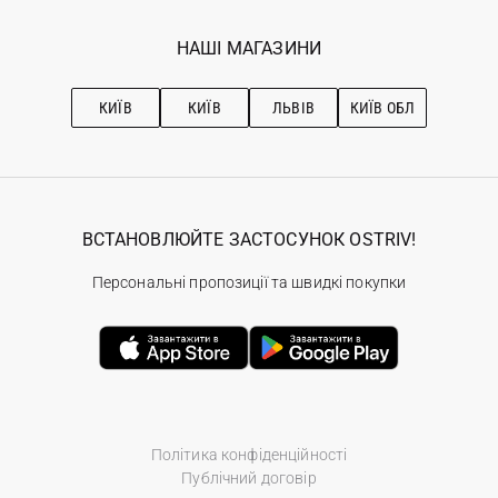
Мої замовлення
Програма лояльності
Вакансії
Обране
Наші магазини
НАШІ МАГАЗИНИ
Ostriv Club+
Про OSTRIV
Підписка на новини
Рекомендації з догляду
КИЇВ
КИЇВ
ЛЬВІВ
КИЇВ ОБЛ
ВСТАНОВЛЮЙТЕ ЗАСТОСУНОК OSTRIV!
Персональні пропозиції та швидкі покупки
Політика конфіденційності
Публічний договір