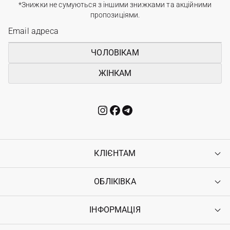
*Знижки не сумуються з іншими знижками та акційними
пропозиціями.
ЧОЛОВІКАМ
ЖІНКАМ
КЛІЄНТАМ
ОБЛІКІВКА
Контакти
Доставка
Оплата
ІНФОРМАЦІЯ
Увійти
Повернення
Реєстрація
Гарантія