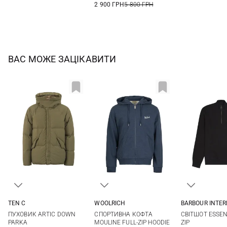
2 900 ГРН
5 800 ГРН
ВАС МОЖЕ ЗАЦІКАВИТИ
TEN C
WOOLRICH
BARBOUR INTE
48
50
52
54
S
M
L
XL
M
L
ПУХОВИК ARTIC DOWN
СПОРТИВНА КОФТА
СВІТШОТ ESSEN
XXL
3XL
3XL
PARKA
MOULINE FULL-ZIP HOODIE
ZIP