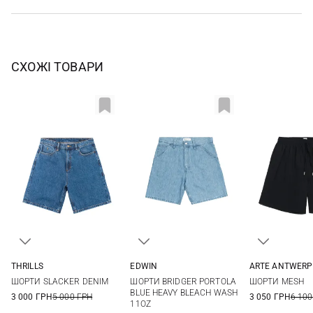
СХОЖІ ТОВАРИ
THRILLS
EDWIN
ARTE ANTWERP
30
31
32
33
30
31
32
33
XS
S
ШОРТИ SLACKER DENIM
ШОРТИ BRIDGER PORTOLA
ШОРТИ MESH
34
34
36
BLUE HEAVY BLEACH WASH
3 000 ГРН
5 000 ГРН
3 050 ГРН
6 100
11OZ