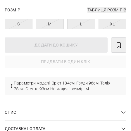
РОЗМІР
ТАБЛИЦЯ РОЗМІРІВ
S
M
L
XL
ДОДАТИ ДО КОШИКУ
ПРИДБАТИ В ОДИН КЛІК
Параметри моделі: Зріст 184см. Груди 96см. Талія
75см. Стегна 93см На моделі розмір: М
ОПИС
ДОСТАВКА І ОПЛАТА