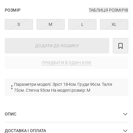
РОЗМІР
ТАБЛИЦЯ РОЗМІРІВ
S
M
L
XL
ДОДАТИ ДО КОШИКУ
ПРИДБАТИ В ОДИН КЛІК
Параметри моделі: Зріст 184см. Груди 96см. Талія
75см. Стегна 93см На моделі розмір: М
ОПИС
ДОСТАВКА І ОПЛАТА