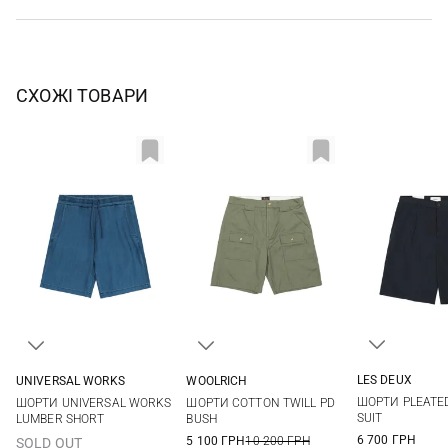
СХОЖІ ТОВАРИ
LES DEUX
UNIVERSAL WORKS
WOOLRICH
30
31
30
32
34
36
34
ШОРТИ PLEATED
ШОРТИ UNIVERSAL WORKS
ШОРТИ COTTON TWILL PD
34
36
38
SUIT
LUMBER SHORT
BUSH
6 700 ГРН
5 100 ГРН
10 200 ГРН
SOLD OUT