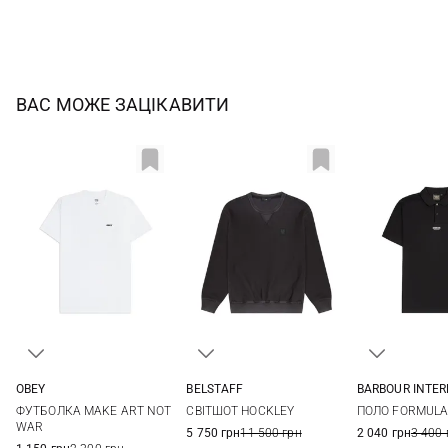
ВАС МОЖЕ ЗАЦІКАВИТИ
OBEY
BELSTAFF
BARBOUR INTE
S
M
L
XL
S
M
L
XL
S
M
ФУТБОЛКА MAKE ART NOT
СВІТШОТ HOCKLEY
ПОЛО FORMUL
XXL
XXL
XXL
WAR
5 750 грн
11 500 грн
2 040 грн
3 400 