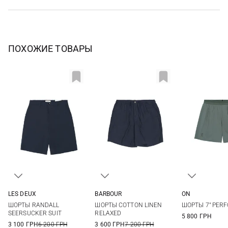
ПОХОЖИЕ ТОВАРЫ
LES DEUX
BARBOUR
ON
31
32
33
34
S
M
L
XL
M
L
ШОРТЫ RANDALL
ШОРТЫ COTTON LINEN
ШОРТЫ 7" PER
XXL
SEERSUCKER SUIT
RELAXED
5 800 ГРН
3 100 ГРН
6 200 ГРН
3 600 ГРН
7 200 ГРН