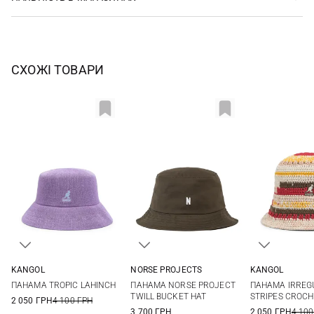
СХОЖІ ТОВАРИ
KANGOL
NORSE PROJECTS
KANGOL
L
One size
One si
ПАНАМА TROPIC LAHINCH
ПАНАМА NORSE PROJECT
ПАНАМА IRREG
TWILL BUCKET HAT
STRIPES CROCH
2 050 ГРН
4 100 ГРН
3 700 ГРН
2 050 ГРН
4 100