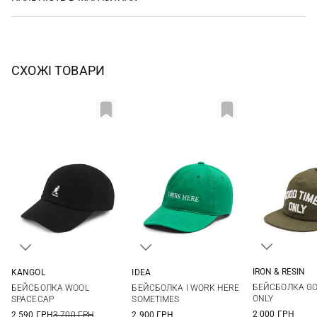
СХОЖІ ТОВАРИ
IRON & RESIN
KANGOL
IDEA
One si
S
M
L
XL
One size
БЕЙСБОЛКА GO
БЕЙСБОЛКА WOOL
БЕЙСБОЛКА I WORK HERE
ONLY
SPACECAP
SOMETIMES
2 000 ГРН
2 590 ГРН
3 700 ГРН
2 900 ГРН