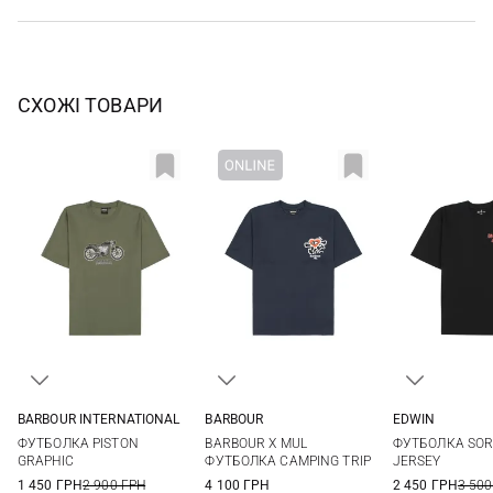
СХОЖІ ТОВАРИ
BARBOUR
EDWIN
BARBOUR INTERNATIONAL
S
M
L
XL
S
M
M
L
XL
XXL
BARBOUR X MUL
ФУТБОЛКА SOR
ФУТБОЛКА PISTON
XXL
XXL
ФУТБОЛКА CAMPING TRIP
JERSEY
GRAPHIC
4 100 ГРН
2 450 ГРН
3 500
1 450 ГРН
2 900 ГРН