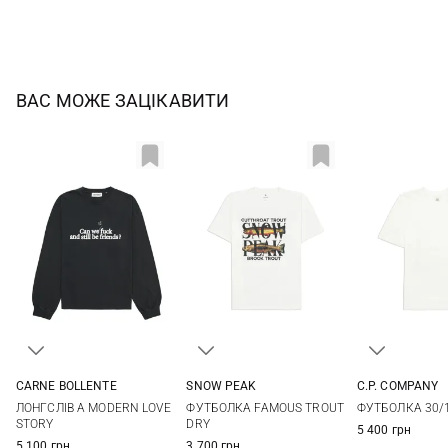
ВАС МОЖЕ ЗАЦІКАВИТИ
CARNE BOLLENTE
SNOW PEAK
C.P. COMPANY
S
M
L
XL
M
L
XL
XXL
M
L
ЛОНГСЛІВ A MODERN LOVE
ФУТБОЛКА FAMOUS TROUT
ФУТБОЛКА 30/
XXL
3XL
STORY
DRY
5 400 грн
5 100 грн
3 700 грн