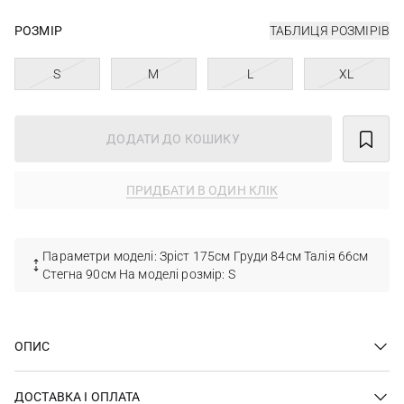
РОЗМІР
ТАБЛИЦЯ РОЗМІРІВ
S
M
L
XL
ДОДАТИ ДО КОШИКУ
ПРИДБАТИ В ОДИН КЛІК
Параметри моделі: Зріст 175см Груди 84см Талія 66см
Стегна 90см На моделі розмір: S
ОПИС
ДОСТАВКА І ОПЛАТА