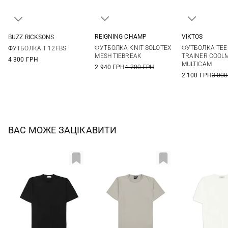
REIGNING CHAMP
VIKTOS
BUZZ RICKSONS
M
L
XL
XXL
S
M
L
XL
XXL
ФУТБОЛКА KNIT SOLOTEX
ФУТБОЛКА TEE
ФУТБОЛКА T 12FBS
XXL
MESH TIEBREAK
TRAINER COOL
4 300 ГРН
MULTICAM
2 940 ГРН
4 200 ГРН
2 100 ГРН
3 000
ВАС МОЖЕ ЗАЦІКАВИТИ