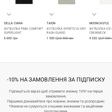
DELLA CIANA
TAION
MOONCASTLE
48
50
52
54
S
M
L
M
L
ФУТБОЛКА PIMA COMFORT
ФУТБОЛКА SPORTS UV DRY
ФУТБОЛКА ICE
56
58
SUPERLIGHT
RASH GUARD
CREWNECK
6 600 грн
1 500 грн
2 500 грн
4 320 грн
7 200 
-10% НА ЗАМОВЛЕННЯ ЗА ПІДПИСКУ
Підпишіться зараз щоб отримати знижку 10%* на перше
замовлення.
Першими дізнавайтеся про новини, знижки та розпродажі.
*Знижки не сумуються з іншими знижками та акційними
пропозиціями.