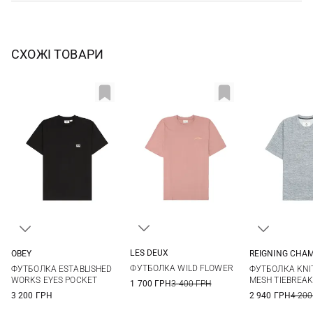
СХОЖІ ТОВАРИ
LES DEUX
OBEY
REIGNING CHA
XS
S
M
L
S
M
L
XL
S
M
ФУТБОЛКА WILD FLOWER
ФУТБОЛКА ESTABLISHED
ФУТБОЛКА KNI
XXL
XXL
WORKS EYES POCKET
MESH TIEBREA
1 700 ГРН
3 400 ГРН
3 200 ГРН
2 940 ГРН
4 200