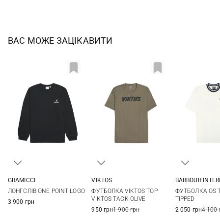
ВАС МОЖЕ ЗАЦІКАВИТИ
GRAMICCI
VIKTOS
BARBOUR INTE
S
M
L
XL
M
L
XL
XXL
M
L
ЛОНГСЛІВ ONE POINT LOGO
ФУТБОЛКА VIKTOS TOP
ФУТБОЛКА OS 
3XL
VIKTOS TACK OLIVE
TIPPED
3 900 грн
950 грн
1 900 грн
2 050 грн
4 100 