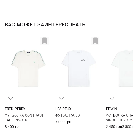
ВАС МОЖЕТ ЗАИНТЕРЕСОВАТЬ
FRED PERRY
LES DEUX
EDWIN
M
L
XL
XXL
S
M
L
XL
S
M
ФУТБОЛКА CONTRAST
ФУТБОЛКА LD
ФУТБОЛКА CH
3XL
XXL
TAPE RINGER
SINGLE JERSEY
3 000 грн
3 400 грн
2 450 грн
3 500 