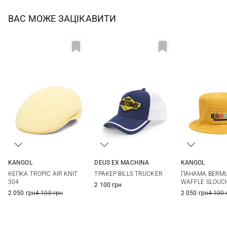
ВАС МОЖЕ ЗАЦІКАВИТИ
KANGOL
DEUS EX MACHINА
KANGOL
L
One size
L
КЕПКА TROPIC AIR KNIT
ТРАКЕР BILLS TRUCKER
ПАНАМА BERM
504
WAFFLE SLOUC
2 100 грн
2 050 грн
4 100 грн
2 050 грн
4 100 