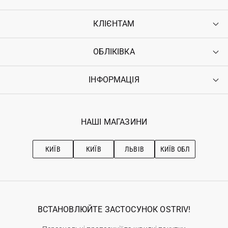
КЛІЄНТАМ
ОБЛІКІВКА
Контакти
Доставка
Оплата
ІНФОРМАЦІЯ
Увійти
Повернення
Реєстрація
Гарантія
Мої замовлення
Програма лояльності
Вакансії
Обране
Наші магазини
НАШІ МАГАЗИНИ
Ostriv Club+
Про OSTRIV
Підписка на новини
Рекомендації з догляду
КИЇВ
КИЇВ
ЛЬВІВ
КИЇВ ОБЛ
ВСТАНОВЛЮЙТЕ ЗАСТОСУНОК OSTRIV!