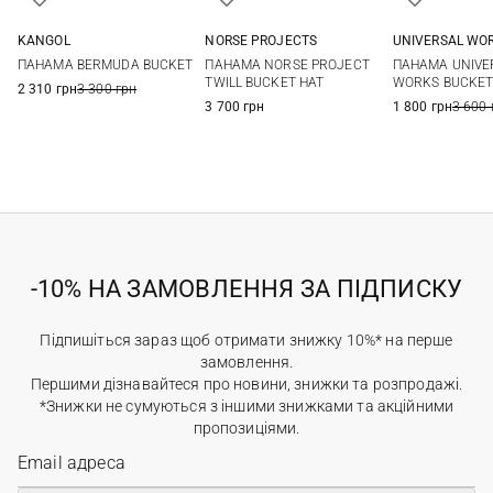
KANGOL
NORSE PROJECTS
UNIVERSAL WO
S
M
L
XL
One size
M
L
ПАНАМА BERMUDA BUCKET
ПАНАМА NORSE PROJECT
ПАНАМА UNIVE
TWILL BUCKET HAT
WORKS BUCKET
2 310 грн
3 300 грн
3 700 грн
1 800 грн
3 600 
-10% НА ЗАМОВЛЕННЯ ЗА ПІДПИСКУ
Підпишіться зараз щоб отримати знижку 10%* на перше
замовлення.
Першими дізнавайтеся про новини, знижки та розпродажі.
*Знижки не сумуються з іншими знижками та акційними
пропозиціями.