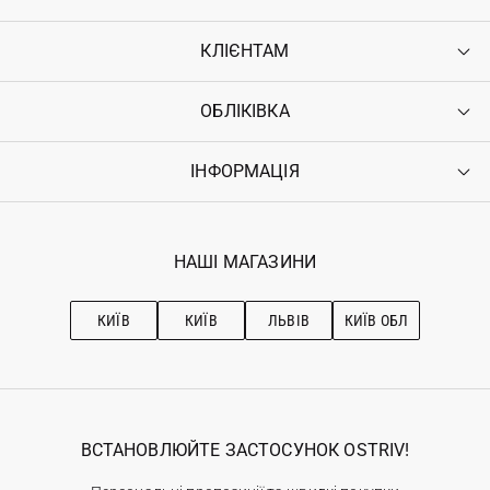
КЛІЄНТАМ
ОБЛІКІВКА
Контакти
Доставка
Оплата
ІНФОРМАЦІЯ
Увійти
Повернення
Реєстрація
Гарантія
Мої замовлення
Програма лояльності
Вакансії
Обране
Наші магазини
НАШІ МАГАЗИНИ
Ostriv Club+
Про OSTRIV
Підписка на новини
Рекомендації з догляду
КИЇВ
КИЇВ
ЛЬВІВ
КИЇВ ОБЛ
ВСТАНОВЛЮЙТЕ ЗАСТОСУНОК OSTRIV!