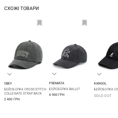
СХОЖІ ТОВАРИ
PREMIATA
OBEY
KANGOL
56
58
60
One size
One si
БЕЙСБОЛКА BALL07
БЕЙСБОЛКА CROSS STITCH
БЕЙСБОЛКА CI
COLLEGIATE STRAP BACK
4 900 ГРН
SOLD OUT
2 400 ГРН