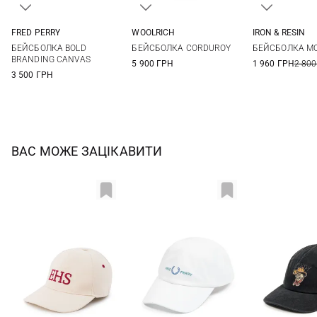
FRED PERRY
WOOLRICH
IRON & RESIN
One size
One size
One si
БЕЙСБОЛКА BOLD
БЕЙСБОЛКА CORDUROY
БЕЙСБОЛКА M
BRANDING CANVAS
5 900 ГРН
1 960 ГРН
2 800
3 500 ГРН
ВАС МОЖЕ ЗАЦІКАВИТИ