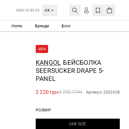
UK
0800 35 86 65
Home
Бренди
Блог
МОЯ ОБЛІКІВКА
УВІЙТИ
-40%
Ще не зареєстровані?
СТВОРИТИ ОБЛІКІВКУ
KANGOL
БЕЙСБОЛКА
SEERSUCKER DRAPE 5-
PANEL
2 220 грн
3 700 ГРН
Артикул: 2332628
РОЗМІР
ONE SIZE