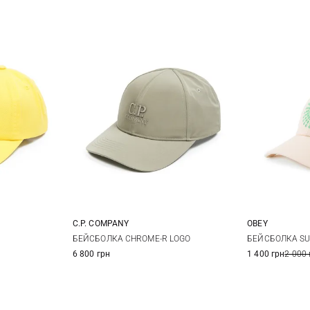
C.P. COMPANY
OBEY
One size
БЕЙСБОЛКА CHROME-R LOGO
БЕЙСБОЛКА SU
6 800 грн
1 400 грн
2 000 