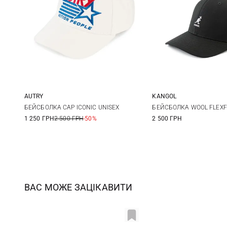
AUTRY
KANGOL
One size
S/M
L/XL
X
БЕЙСБОЛКА CAP ICONIC UNISEX
БЕЙСБОЛКА WOOL FLEXF
1 250 ГРН
2 500 ГРН
-50%
2 500 ГРН
ВАС МОЖЕ ЗАЦІКАВИТИ