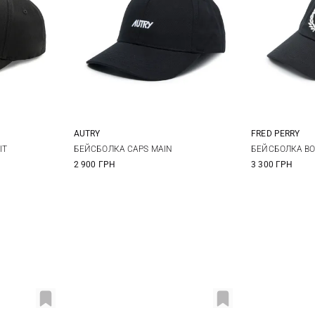
AUTRY
FRED PERRY
XL
One size
IT
БЕЙСБОЛКА CAPS MAIN
БЕЙСБОЛКА BO
2 900 ГРН
3 300 ГРН