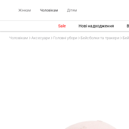
Жінкам
Чоловікам
Дітям
Sale
Нові надходження
В
Чоловікам
Аксесуари
Головні убори
Бейсболки та тракери
Бей