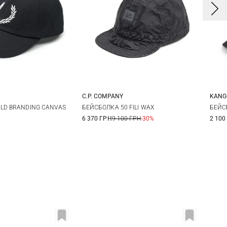
C.P. COMPANY
KANG
One size
One size
LD BRANDING CANVAS
БЕЙСБОЛКА 50 FILI WAX
БЕЙС
6 370 ГРН
9 100 ГРН
-30%
2 100