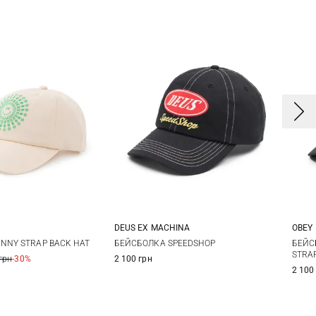
DEUS EX MACHINА
OBEY
One size
One size
БЕЙСБОЛКА SPEEDSHOP
NNY STRAP BACK HAT
БЕЙС
STRA
2 100 грн
грн
-30%
2 100