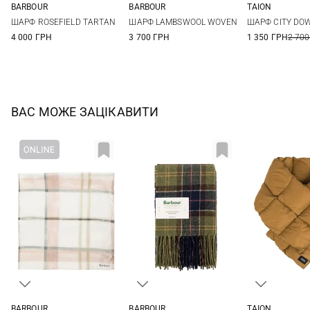
BARBOUR
BARBOUR
TAION
One size
One size
One si
ШАРФ ROSEFIELD TARTAN
ШАРФ LAMBSWOOL WOVEN
ШАРФ CITY DO
4 000 ГРН
3 700 ГРН
1 350 ГРН
2 700
ВАС МОЖЕ ЗАЦІКАВИТИ
BARBOUR
BARBOUR
TAION