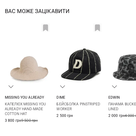
ВАС МОЖЕ ЗАЦІКАВИТИ
EDWIN
MISSING YOU ALREADY
DIME
1
2
One size
One size
ПАНАМА BUCKE
КАПЕЛЮХ MISSING YOU
БЕЙСБОЛКА PINSTRIPED
LINED
ALREADY HAND-MADE
WORKER
COTTON HAT
2 000 грн
4 000 
2 500 грн
3 800 грн
9 500 грн