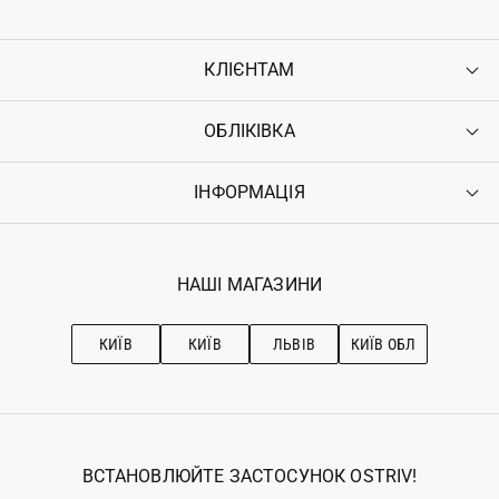
КЛІЄНТАМ
ОБЛІКІВКА
Контакти
Доставка
Оплата
ІНФОРМАЦІЯ
Увійти
Повернення
Реєстрація
Гарантія
Мої замовлення
Програма лояльності
Вакансії
Обране
Наші магазини
НАШІ МАГАЗИНИ
Ostriv Club+
Про OSTRIV
Підписка на новини
Рекомендації з догляду
КИЇВ
КИЇВ
ЛЬВІВ
КИЇВ ОБЛ
ВСТАНОВЛЮЙТЕ ЗАСТОСУНОК OSTRIV!