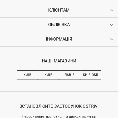
КЛІЄНТАМ
ОБЛІКІВКА
Контакти
Доставка
Оплата
ІНФОРМАЦІЯ
Увійти
Повернення
Реєстрація
Гарантія
Мої замовлення
Програма лояльності
Вакансії
Обране
Наші магазини
НАШІ МАГАЗИНИ
Ostriv Club+
Про OSTRIV
Підписка на новини
Рекомендації з догляду
КИЇВ
КИЇВ
ЛЬВІВ
КИЇВ ОБЛ
ВСТАНОВЛЮЙТЕ ЗАСТОСУНОК OSTRIV!
Персональні пропозиції та швидкі покупки