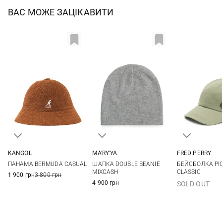
ВАС МОЖЕ ЗАЦІКАВИТИ
FRED PERRY
KANGOL
MA'RY'YA
One si
M
L
XL
One size
БЕЙСБОЛКА PI
ПАНАМА BERMUDA CASUAL
ШАПКА DOUBLE BEANIE
CLASSIC
MIXCASH
1 900 грн
3 800 грн
4 900 грн
SOLD OUT