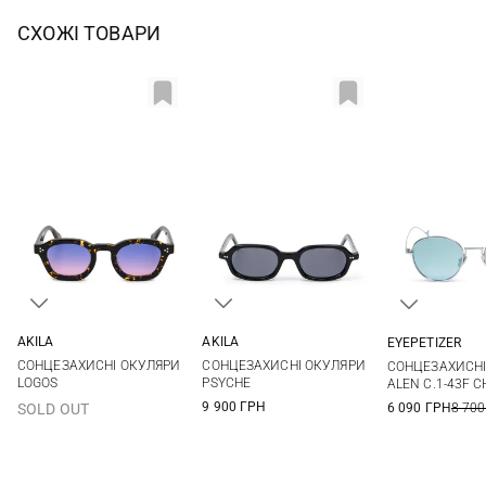
СХОЖІ ТОВАРИ
AKILA
AKILA
EYEPETIZER
One size
One size
One si
СОНЦЕЗАХИСНІ ОКУЛЯРИ
СОНЦЕЗАХИСНІ ОКУЛЯРИ
СОНЦЕЗАХИСНІ
LOGOS
PSYCHE
ALEN C.1-43F 
9 900 ГРН
6 090 ГРН
8 700
SOLD OUT