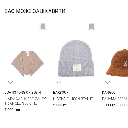
ВАС МОЖЕ ЗАЦІКАВИТИ
JOHNSTONS OF ELGIN
BARBOUR
KANGOL
One size
One size
M
L
ШАРФ CASHMERE GAUZY
ШАПКА ELLISON BEANIE
ПАНАМА BERMU
TRIANGLE NECK TIE
2 000 грн
1 900 грн
3 800 
7 600 грн