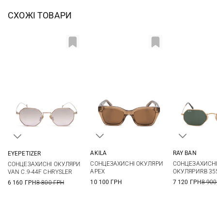
СХОЖІ ТОВАРИ
AKILA
RAY BAN
EYEPETIZER
One size
One si
One size
СОНЦЕЗАХИСНІ ОКУЛЯРИ
СОНЦЕЗАХИСН
СОНЦЕЗАХИСНІ ОКУЛЯРИ
APEX
ОКУЛЯРИRB 355
VAN C.9-44F CHRYSLER
10 100 ГРН
7 120 ГРН
8 900
6 160 ГРН
8 800 ГРН