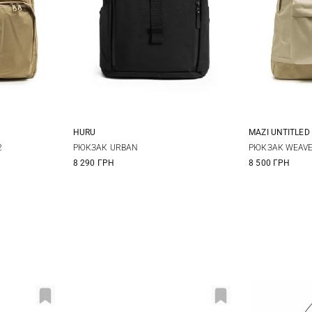
HURU
MAZI UNTITLED
One Size
2
РЮКЗАК URBAN
РЮКЗАК WEAV
8 290 ГРН
8 500 ГРН