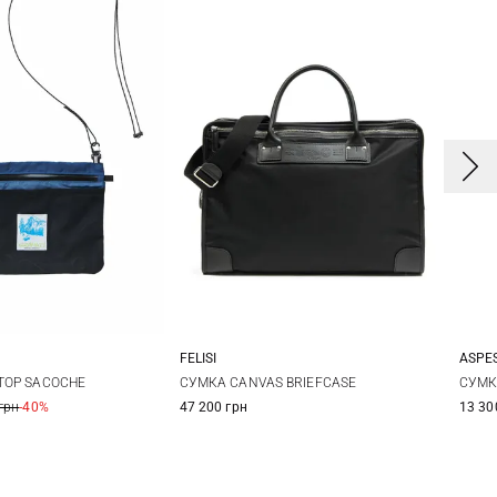
ASPES
FELISI
One Size
One Size
СУМК
STOP SACOCHE
СУМКА CANVAS BRIEFCASE
13 30
грн
-40%
47 200 грн