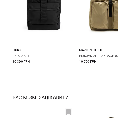
HURU
MAZI UNTITLED
One Size
One Size
РЮКЗАК H2
РЮКЗАК ALL DAY BACK 0
10 390 ГРН
10 700 ГРН
ВАС МОЖЕ ЗАЦІКАВИТИ