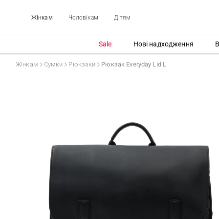
Жінкам
Чоловікам
Дітям
Sale
Нові надходження
В
Жінкам
Сумки
Рюкзаки
Рюкзак Everyday Lid L