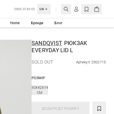
UK
0800 35 86 65
Home
Бренди
Блог
МОЯ ОБЛІКІВКА
УВІЙТИ
SANDQVIST
РЮКЗАК
Ще не зареєстровані?
EVERYDAY LID L
СТВОРИТИ ОБЛІКІВКУ
SOLD OUT
Артикул: 2302715
РОЗМІР
30Х42Х14
CM
ДОДАТИ ДО КОШИКУ