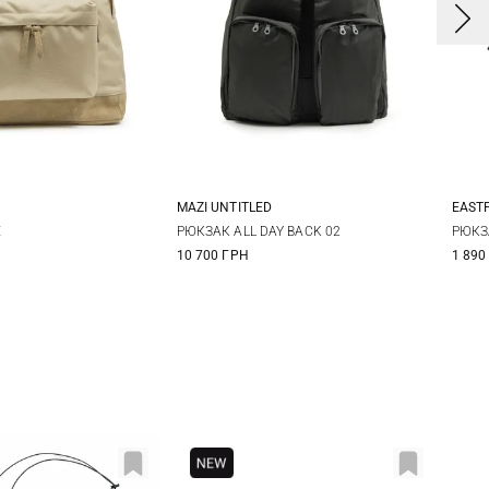
MAZI UNTITLED
EAST
One Size
One Size
E
РЮКЗАК ALL DAY BACK 02
РЮКЗ
10 700 ГРН
1 890