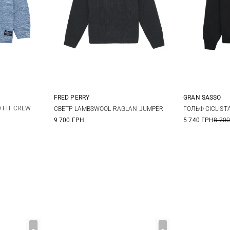
FRED PERRY
GRAN SASSO
XL
XXL
M
L
XL
XXL
46
4
 FIT CREW
СВЕТР LAMBSWOOL RAGLAN JUMPER
ГОЛЬФ CICLIST
9 700 ГРН
5 740 ГРН
8 200
54
5