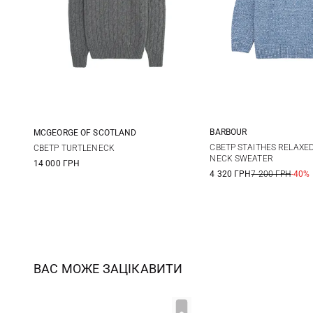
BARBOUR
MCGEORGE OF SCOTLAND
M
L
48
50
52
54
СВЕТР STAITHES RELAXED
СВЕТР TURTLENECK
NECK SWEATER
14 000 ГРН
4 320 ГРН
7 200 ГРН
-40%
ВАС МОЖЕ ЗАЦІКАВИТИ