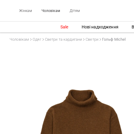
Жінкам
Чоловікам
Дітям
Sale
Нові надходження
В
Чоловікам
Одяг
Светри та кардигани
Светри
Гольф Michel