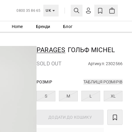
UK
0800 35 86 65
Home
Бренди
Блог
МОЯ ОБЛІКІВКА
УВІЙТИ
PARAGES
ГОЛЬФ MICHEL
Ще не зареєстровані?
СТВОРИТИ ОБЛІКІВКУ
SOLD OUT
Артикул: 2302566
РОЗМІР
ТАБЛИЦЯ РОЗМІРІВ
S
M
L
XL
ДОДАТИ ДО КОШИКУ