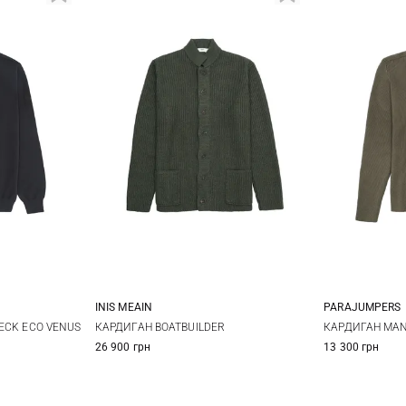
INIS MEAIN
PARAJUMPERS
L
XL
M
L
XL
XXL
M
ECK ECO VENUS
КАРДИГАН BOATBUILDER
КАРДИГАН MA
26 900 грн
13 300 грн