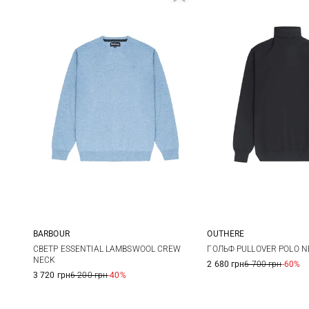
BARBOUR
OUTHERE
M
L
XL
XXL
S
M
СВЕТР ESSENTIAL LAMBSWOOL CREW
ГОЛЬФ PULLOVER POLO N
NECK
2 680 грн
6 700 грн
-60%
XXL
3 720 грн
6 200 грн
-40%