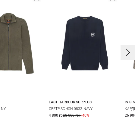
EAST HARBOUR SURPLUS
INIS 
L
XL
XXL
M
L
XL
XXL
NNY
СВЕТР SCHON 0833 NAVY
КАРД
4 800 грн
8 000 грн
-40%
26 90
3XL