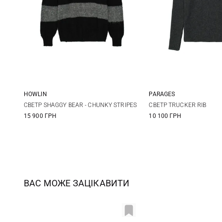
HOWLIN
PARAGES
M
L
XL
S
M
СВЕТР SHAGGY BEAR - CHUNKY STRIPES
СВЕТР TRUCKER RIB
15 900 ГРН
10 100 ГРН
ВАС МОЖЕ ЗАЦІКАВИТИ