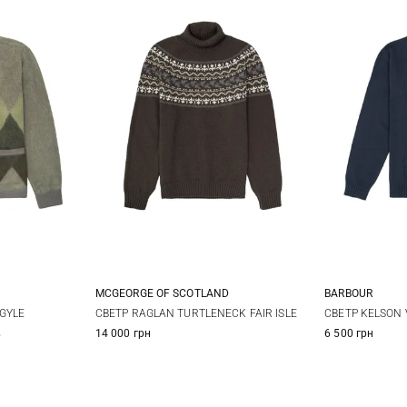
MCGEORGE OF SCOTLAND
BARBOUR
XL
48
50
52
54
M
GYLE
СВЕТР RAGLAN TURTLENECK FAIR ISLE
СВЕТР KELSON 
%
14 000 грн
6 500 грн