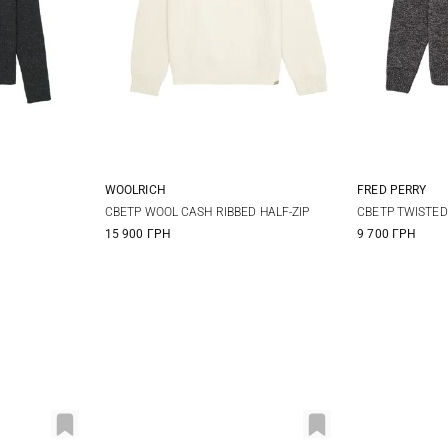
WOOLRICH
FRED PERRY
L
XL
S
M
L
XL
M
СВЕТР WOOL CASH RIBBED HALF-ZIP
СВЕТР TWISTE
15 900 ГРН
9 700 ГРН
XXL