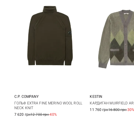
C.P. COMPANY
KESTIN
M
L
XL
XXL
M
L
ГОЛЬФ EXTRA FINE MERINO WOOL ROLL
КАРДИГАН MUIRFIELD AR
NECK KNIT
11 760 грн
16 800 грн
-30
7 620 грн
12 700 грн
-40%