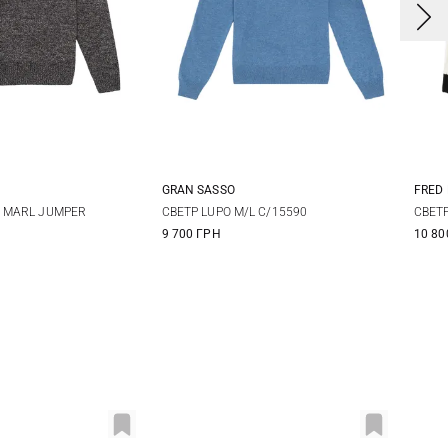
GRAN SASSO
FRED
L
XL
48
50
52
54
D MARL JUMPER
СВЕТР LUPO M/L C/15590
СВЕТР
9 700 ГРН
10 80
56
58