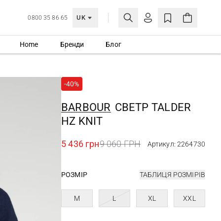
UK
0800 35 86 65
Home
Бренди
Блог
МОЯ ОБЛІКІВКА
УВІЙТИ
-40%
Ще не зареєстровані?
СТВОРИТИ ОБЛІКІВКУ
BARBOUR
СВЕТР TALDER
HZ KNIT
5 436 грн
9 060 ГРН
Артикул: 2264730
РОЗМІР
ТАБЛИЦЯ РОЗМІРІВ
M
L
XL
XXL