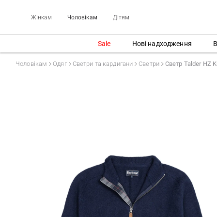
Жінкам
Чоловікам
Дітям
Sale
Нові надходження
В
Чоловікам
Одяг
Светри та кардигани
Светри
Светр Talder HZ K