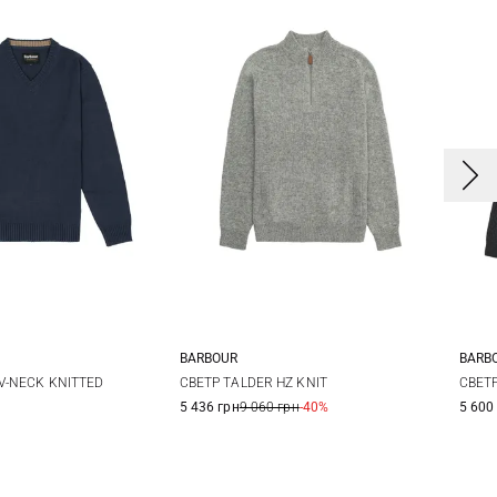
BARBOUR
BARB
L
XL
M
L
XL
XXL
V-NECK KNITTED
СВЕТР TALDER HZ KNIT
СВЕТ
5 436 грн
9 060 грн
-40%
5 600