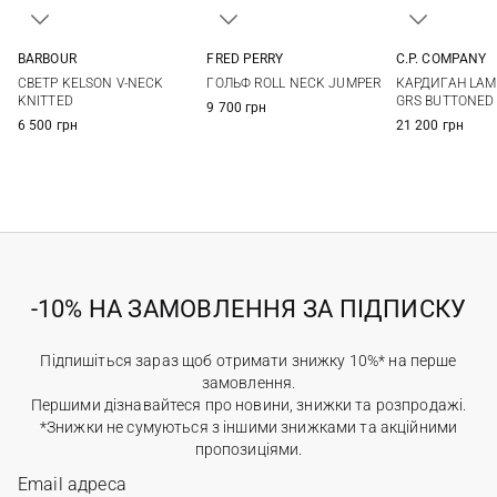
BARBOUR
FRED PERRY
C.P. COMPANY
M
L
XL
XXL
S
M
L
XL
M
L
СВЕТР KELSON V-NECK
ГОЛЬФ ROLL NECK JUMPER
КАРДИГАН LA
XXL
KNITTED
GRS BUTTONED 
9 700 грн
6 500 грн
21 200 грн
-10% НА ЗАМОВЛЕННЯ ЗА ПІДПИСКУ
Підпишіться зараз щоб отримати знижку 10%* на перше
замовлення.
Першими дізнавайтеся про новини, знижки та розпродажі.
*Знижки не сумуються з іншими знижками та акційними
пропозиціями.