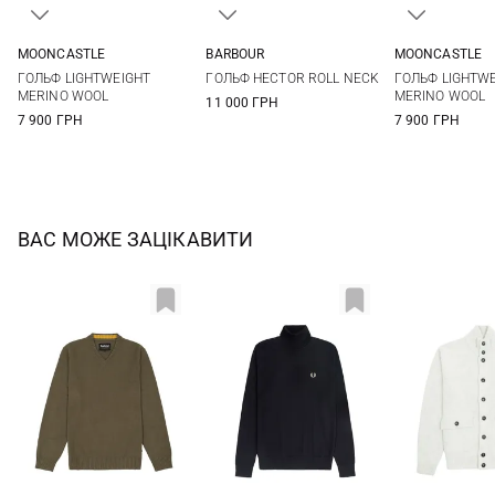
MOONCASTLE
BARBOUR
MOONCASTLE
M
L
XL
S
M
L
XL
S
M
ГОЛЬФ LIGHTWEIGHT
ГОЛЬФ HECTOR ROLL NECK
ГОЛЬФ LIGHTW
XXL
XXL
MERINO WOOL
MERINO WOOL
11 000 ГРН
7 900 ГРН
7 900 ГРН
ВАС МОЖЕ ЗАЦІКАВИТИ