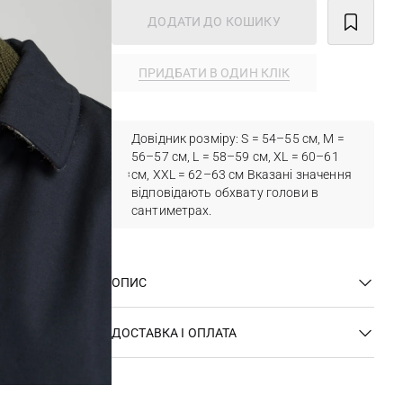
ДОДАТИ ДО КОШИКУ
ПРИДБАТИ В ОДИН КЛІК
Довідник розміру: S = 54–55 см, M =
56–57 см, L = 58–59 см, XL = 60–61
см, XXL = 62–63 см Вказані значення
відповідають обхвату голови в
сантиметрах.
ОПИС
ДОСТАВКА І ОПЛАТА