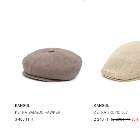
KANGOL
KANGOL
M
L
XL
XXL
S
M
КЕПКА BAMBOO HAWKER
КЕПКА TROPIC 507
3 400 ГРН
2 240 ГРН
3 200 ГРН
-30%