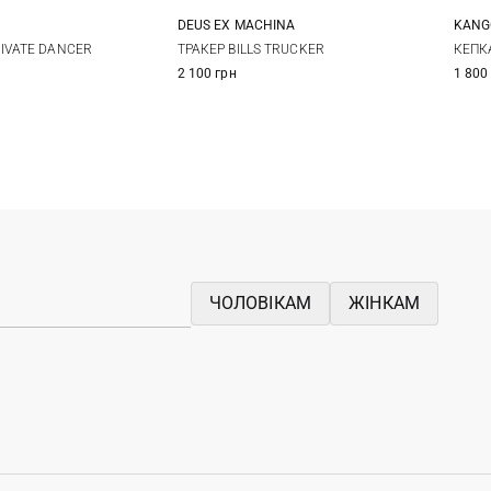
DEUS EX MACHINА
KANG
One size
One size
IVATE DANCER
ТРАКЕР BILLS TRUCKER
КЕПКА
2 100 грн
1 800
ЧОЛОВІКАМ
ЖІНКАМ