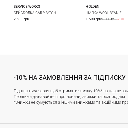
SERVICE WORKS
HOLDEN
One size
One size
БЕЙСБОЛКА CARP PATCH
ШАПКА WOOL BEANIE
2 500 грн
1 590 грн
5 300 грн
-70%
-10% НА ЗАМОВЛЕННЯ ЗА ПІДПИСКУ
Підпишіться зараз щоб отримати знижку 10%* на перше за
Першими дізнавайтеся про новини, знижки та розпродажі.
*Знижки не сумуються з іншими знижками та акційними пр