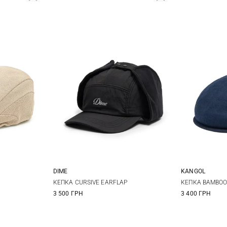
DIME
KANGOL
L
XL
One size
M
КЕПКА CURSIVE EARFLAP
КЕПКА BAMBO
3 500 ГРН
3 400 ГРН