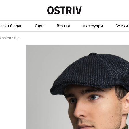
ерхній одяг
Одяг
Взуття
Аксесуари
Сумки
oolen Strip