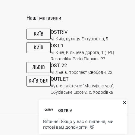
Наші магазини
OSTRIV
КИЇВ
м. Київ, вулиця Ентузіастів, 5
OST.1
КИЇВ
м. Київ, Кільцева дорога, 1 (ТРЦ
Respublika Park) Паркінг Р7
OST 22
ЛЬВІВ
м. Львів, проспект Свободи, 22
OUTLET
КИЇВ ОБЛ
Аутлет-містечко “Мануфактура”,
Обухівське шосе 2, с. Ходосівка