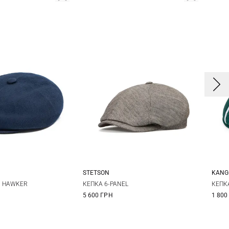
STETSON
KANG
L
XL
M
L
XL
XXL
L
O HAWKER
КЕПКА 6-PANEL
КЕПК
5 600 ГРН
1 800