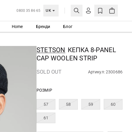
UK
0800 35 86 65
Home
Бренди
Блог
МОЯ ОБЛІКІВКА
УВІЙТИ
STETSON
КЕПКА 8-PANEL
Ще не зареєстровані?
CAP WOOLEN STRIP
СТВОРИТИ ОБЛІКІВКУ
SOLD OUT
Артикул: 2300686
РОЗМІР
57
58
59
60
61