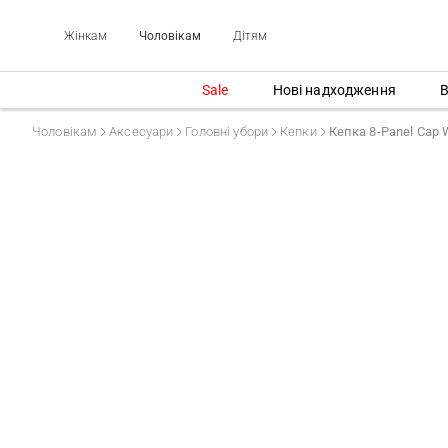
Жінкам
Чоловікам
Дітям
Sale
Нові надходження
В
Чоловікам
Аксесуари
Головні убори
Кепки
Кепка 8-Panel Cap W