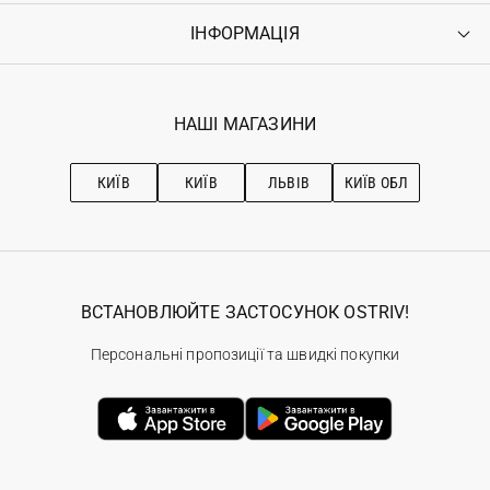
Оплата
ІНФОРМАЦІЯ
Увійти
Повернення
Реєстрація
Гарантія
Мої замовлення
Програма лояльності
Вакансії
Обране
Наші магазини
НАШІ МАГАЗИНИ
Ostriv Club+
Про OSTRIV
Підписка на новини
Рекомендації з догляду
КИЇВ
КИЇВ
ЛЬВІВ
КИЇВ ОБЛ
ВСТАНОВЛЮЙТЕ ЗАСТОСУНОК OSTRIV!
Персональні пропозиції та швидкі покупки