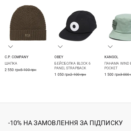
C.P. COMPANY
OBEY
KANGOL
One size
One size
L
ШАПКА
БЕЙСБОЛКА BLOCK 6
ПАНАМА WIND 
PANEL STRAPBACK
POCKET
2 550 грн
5 100 грн
1 050 грн
2 100 грн
1 500 грн
3 000 
-10% НА ЗАМОВЛЕННЯ ЗА ПІДПИСКУ