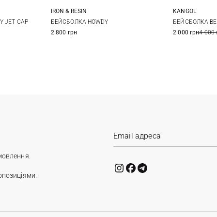
IRON & RESIN
KANGOL
One size
XL
Y JET CAP
БЕЙСБОЛКА HOWDY
БЕЙСБОЛКА BE
2 800 грн
2 000 грн
4 000 
мовлення.
опозиціями.