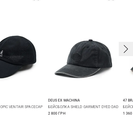
DEUS EX MACHINА
47 B
M
L
One size
OPIC VENTAIR SPACECAP
БЕЙСБОЛКА SHIELD GARMENT DYED DAD
БЕЙС
2 800 ГРН
1 360