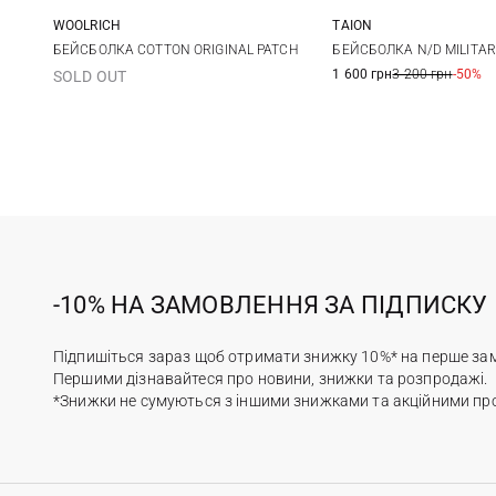
WOOLRICH
TAION
One size
One size
БЕЙСБОЛКА COTTON ORIGINAL PATCH
БЕЙСБОЛКА N/D MILITAR
1 600 грн
3 200 грн
-50%
SOLD OUT
-10% НА ЗАМОВЛЕННЯ ЗА ПІДПИСКУ
Підпишіться зараз щоб отримати знижку 10%* на перше за
Першими дізнавайтеся про новини, знижки та розпродажі.
*Знижки не сумуються з іншими знижками та акційними пр