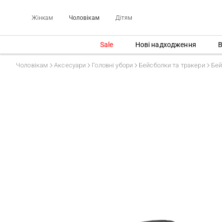
Жінкам
Чоловікам
Дітям
Sale
Нові надходження
В
Чоловікам
Аксесуари
Головні убори
Бейсболки та тракери
Бей