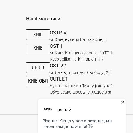
Наші магазини
OSTRIV
КИЇВ
м. Київ, вулиця Ентузіастів, 5
OST.1
КИЇВ
м. Київ, Кільцева дорога, 1 (ТРЦ
Respublika Park) Паркінг Р7
OST 22
ЛЬВІВ
м. Львів, проспект Свободи, 22
OUTLET
КИЇВ ОБЛ
Аутлет-містечко “Мануфактура”,
Обухівське шосе 2, с. Ходосівка