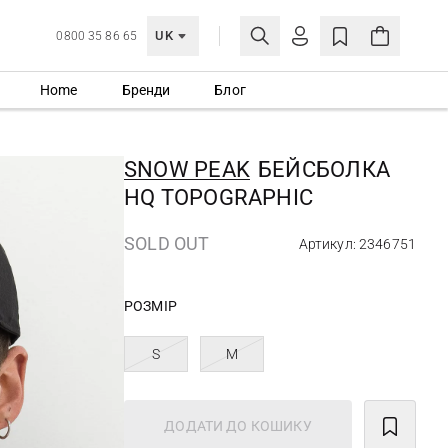
UK
0800 35 86 65
Home
Бренди
Блог
МОЯ ОБЛІКІВКА
УВІЙТИ
SNOW PEAK
БЕЙСБОЛКА
Ще не зареєстровані?
HQ TOPOGRAPHIC
СТВОРИТИ ОБЛІКІВКУ
SOLD OUT
Артикул: 2346751
РОЗМІР
S
M
ДОДАТИ ДО КОШИКУ