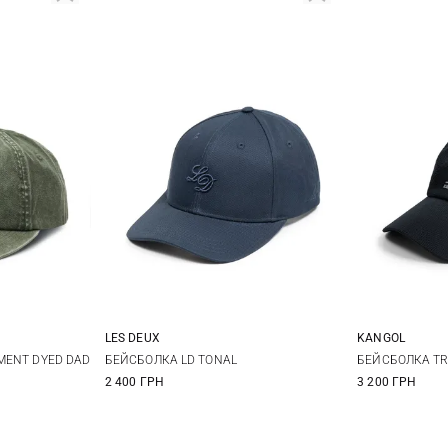
LES DEUX
KANGOL
One size
S
MENT DYED DAD
БЕЙСБОЛКА LD TONAL
БЕЙСБОЛКА TR
2 400 ГРН
3 200 ГРН