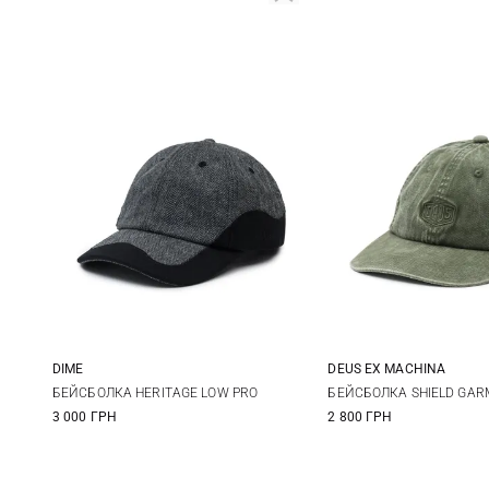
DIME
DEUS EX MACHINА
One size
One size
БЕЙСБОЛКА HERITAGE LOW PRO
БЕЙСБОЛКА SHIELD GAR
3 000 ГРН
2 800 ГРН