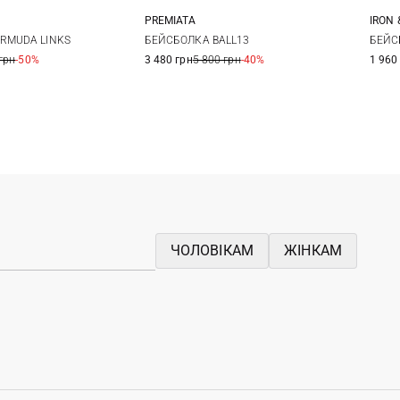
PREMIATA
IRON 
56
58
60
БЕЙСБОЛКА BALL13
RMUDA LINKS
БЕЙС
3 480 грн
5 800 грн
-40%
грн
-50%
1 960
ЧОЛОВІКАМ
ЖІНКАМ