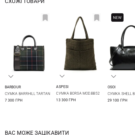
СХОЖІ ТОВАРИ
ASPESI
BARBOUR
OSOI
One Size
One Size
One Si
СУМКА BORSA MOD.BB52
СУМКА BARRHILL TARTAN
СУМКА SHELL 
13 300 ГРН
7 300 ГРН
29 100 ГРН
ВАС МОЖЕ ЗАЦІКАВИТИ