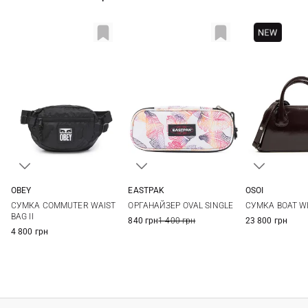
OBEY
EASTPAK
OSOI
One Size
One Size
One Si
СУМКА COMMUTER WAIST
ОРГАНАЙЗЕР OVAL SINGLE
СУМКА BOAT W
BAG II
840 грн
1 400 грн
23 800 грн
4 800 грн