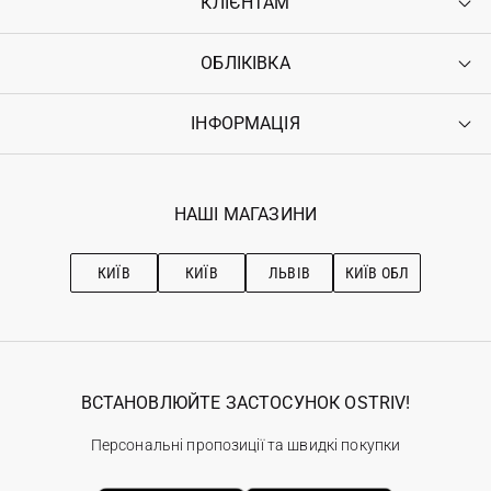
КЛІЄНТАМ
ОБЛІКІВКА
Контакти
Доставка
Оплата
ІНФОРМАЦІЯ
Увійти
Повернення
Реєстрація
Гарантія
Мої замовлення
Програма лояльності
Вакансії
Обране
Наші магазини
НАШІ МАГАЗИНИ
Ostriv Club+
Про OSTRIV
Підписка на новини
Рекомендації з догляду
КИЇВ
КИЇВ
ЛЬВІВ
КИЇВ ОБЛ
ВСТАНОВЛЮЙТЕ ЗАСТОСУНОК OSTRIV!
Персональні пропозиції та швидкі покупки