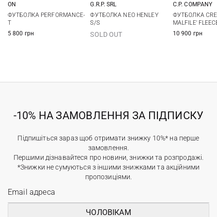
ON
G.R.P. SRL
C.P. COMPANY
M
L
3
4
5
6
L
XL
ФУТБОЛКА PERFORMANCE-
ФУТБОЛКА NEO HENLEY
ФУТБОЛКА CRE
7
T
S/S
MALFILE' FLEEC
5 800 грн
10 900 грн
SOLD OUT
-10% НА ЗАМОВЛЕННЯ ЗА ПІДПИСКУ
Підпишіться зараз щоб отримати знижку 10%* на перше
замовлення.
Першими дізнавайтеся про новини, знижки та розпродажі.
*Знижки не сумуються з іншими знижками та акційними
пропозиціями.
ЧОЛОВІКАМ