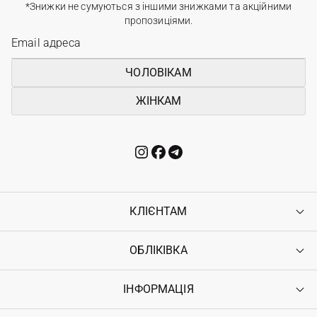
*Знижки не сумуються з іншими знижками та акційними
пропозиціями.
ЧОЛОВІКАМ
ЖІНКАМ
КЛІЄНТАМ
ОБЛІКІВКА
Контакти
Доставка
Оплата
ІНФОРМАЦІЯ
Увійти
Повернення
Реєстрація
Гарантія