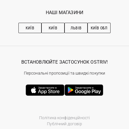
Мої замовлення
Програма лояльності
Вакансії
Обране
Наші магазини
НАШІ МАГАЗИНИ
Ostriv Club+
Про OSTRIV
Підписка на новини
Рекомендації з догляду
КИЇВ
КИЇВ
ЛЬВІВ
КИЇВ ОБЛ
ВСТАНОВЛЮЙТЕ ЗАСТОСУНОК OSTRIV!
Персональні пропозиції та швидкі покупки
Політика конфіденційності
Публічний договір