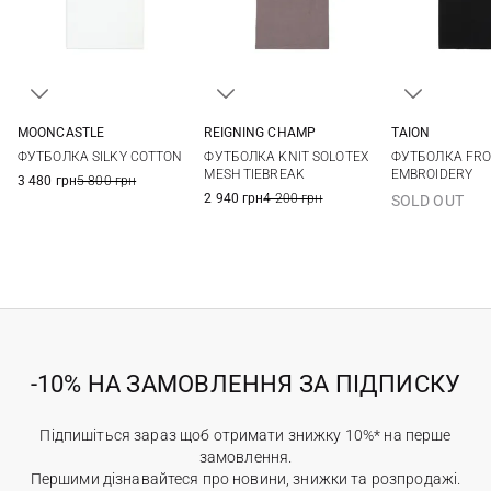
MOONCASTLE
REIGNING CHAMP
TAION
M
L
XL
XXL
M
L
XL
M
L
ФУТБОЛКА SILKY COTTON
ФУТБОЛКА KNIT SOLOTEX
ФУТБОЛКА FRO
MESH TIEBREAK
EMBROIDERY
3 480 грн
5 800 грн
2 940 грн
4 200 грн
SOLD OUT
-10% НА ЗАМОВЛЕННЯ ЗА ПІДПИСКУ
Підпишіться зараз щоб отримати знижку 10%* на перше
замовлення.
Першими дізнавайтеся про новини, знижки та розпродажі.