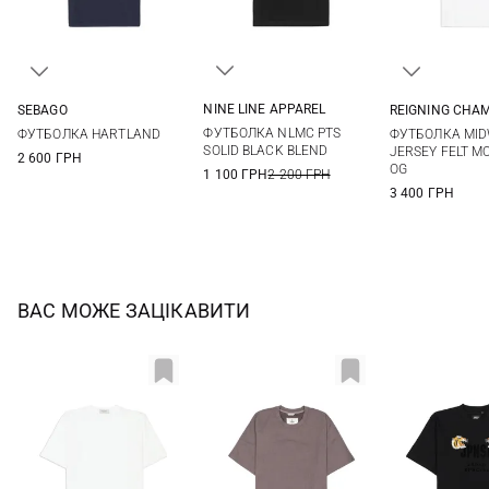
NINE LINE APPAREL
SEBAGO
REIGNING CHA
M
L
XL
XXL
M
L
XL
S
M
ФУТБОЛКА NLMC PTS
ФУТБОЛКА HARTLAND
ФУТБОЛКА MID
3XL
SOLID BLACK BLEND
JERSEY FELT 
2 600 ГРН
OG
1 100 ГРН
2 200 ГРН
3 400 ГРН
ВАС МОЖЕ ЗАЦІКАВИТИ