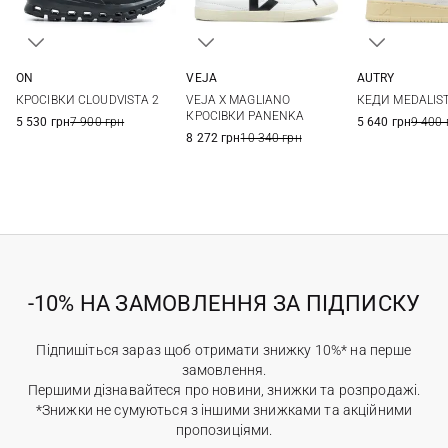
ON
VEJA
AUTRY
36,5
37
37,5
38
36
37
38
39
36
37
КРОСІВКИ CLOUDVISTA 2
VEJA X MAGLIANO
КЕДИ MEDALIS
39
40
40,5
40
40
КРОСІВКИ PANENKA
5 530 грн
7 900 грн
5 640 грн
9 400 
8 272 грн
10 340 грн
-10% НА ЗАМОВЛЕННЯ ЗА ПІДПИСКУ
Підпишіться зараз щоб отримати знижку 10%* на перше
замовлення.
Першими дізнавайтеся про новини, знижки та розпродажі.
*Знижки не сумуються з іншими знижками та акційними
пропозиціями.