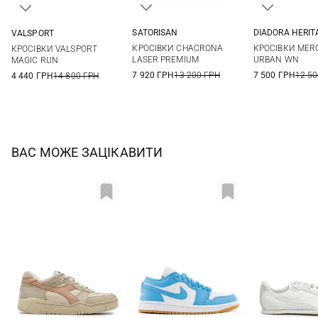
SATORISAN
DIADORA HERIT
VALSPORT
36
37
38
39
4 UK
4,5 UK
36
37
38
39
КРОСІВКИ CHACRONA
КРОСІВКИ MERC
КРОСІВКИ VALSPORT
40
41
42
6 UK
6,5 UK
40
41
LASER PREMIUM
URBAN WN
MAGIC RUN
7 920 ГРН
13 200 ГРН
7 500 ГРН
12 50
4 440 ГРН
14 800 ГРН
ВАС МОЖЕ ЗАЦІКАВИТИ