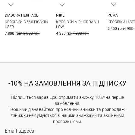
DIADORA HERITAGE
NIKE
PUMA
4 UK
4,5 UK
5 UK
5,5 UK
5,5 US
6 US
6,5 US
7 US
4,5 UK
5 UK
5
КРОСІВКИ B.560 PIGSKIN
КРОСІВКИ AIR JORDAN 1
КРОСІВКИ H-ST
6 UK
6,5 UK
7 UK
7,5 UK
7,5 US
8 US
6,5 UK
7 UK
7
USED
LOW
2 450 грн
4 900 
7 800 грн
13 000 грн
4 380 грн
7 300 грн
-10% НА ЗАМОВЛЕННЯ ЗА ПІДПИСКУ
Підпишіться зараз щоб отримати знижку 10%* на перше
замовлення.
Першими дізнавайтеся про новини, знижки та розпродажі.
*Знижки не сумуються з іншими знижками та акційними
пропозиціями.