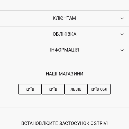
КЛІЄНТАМ
ОБЛІКІВКА
Контакти
Доставка
Оплата
ІНФОРМАЦІЯ
Увійти
Повернення
Реєстрація
Гарантія
Мої замовлення
Програма лояльності
Вакансії
Обране
Наші магазини
НАШІ МАГАЗИНИ
Ostriv Club+
Про OSTRIV
Підписка на новини
Рекомендації з догляду
КИЇВ
КИЇВ
ЛЬВІВ
КИЇВ ОБЛ
ВСТАНОВЛЮЙТЕ ЗАСТОСУНОК OSTRIV!