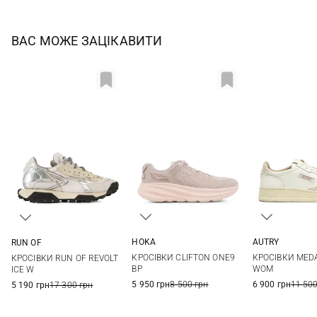
ВАС МОЖЕ ЗАЦІКАВИТИ
HOKA
AUTRY
RUN OF
5,5 US
6 US
6,5 US
7 US
36
37
36
37
38
39
КРОСІВКИ CLIFTON ONE9
КРОСІВКИ MED
КРОСІВКИ RUN OF REVOLT
7,5 US
8 US
40
41
40
41
BP
WOM
ICE W
5 950 грн
8 500 грн
6 900 грн
11 500
5 190 грн
17 300 грн