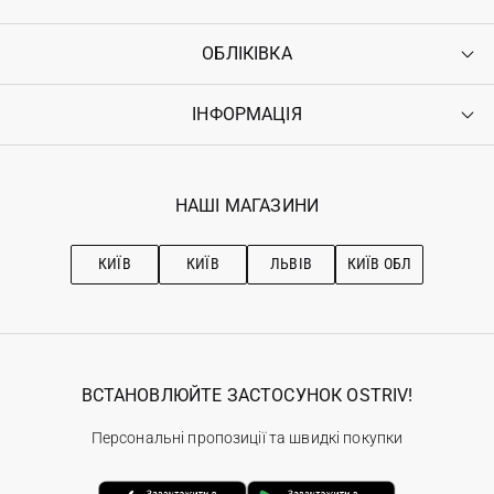
ОБЛІКІВКА
Контакти
Доставка
Оплата
ІНФОРМАЦІЯ
Увійти
Повернення
Реєстрація
Гарантія
Мої замовлення
Програма лояльності
Вакансії
Обране
Наші магазини
НАШІ МАГАЗИНИ
Ostriv Club+
Про OSTRIV
Підписка на новини
Рекомендації з догляду
КИЇВ
КИЇВ
ЛЬВІВ
КИЇВ ОБЛ
ВСТАНОВЛЮЙТЕ ЗАСТОСУНОК OSTRIV!
Персональні пропозиції та швидкі покупки