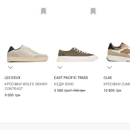
LES DEUX
EAST PACIFIC TRADE
CLAE
41
42
43
44
39
40
41
42
8 US
8,5 US
КРОСІВКИ WOLFE GRAINY
КЕДИ SOHO
КРОСІВКИ ZUM
45
46
43
44
45
10 US
10,5 US
CONTRAST
3 080 грн
7 700 грн
10 800 грн
9 000 грн