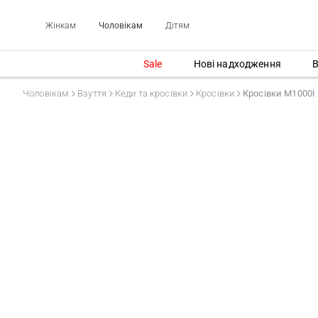
Жінкам
Чоловікам
Дітям
Sale
Нові надходження
В
Чоловікам
Взуття
Кеди та кросівки
Кросівки
Кросівки M1000I L