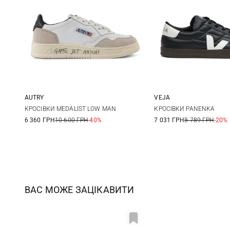
AUTRY
VEJA
40
41
42
43
41
42
КРОСІВКИ MEDALIST LOW MAN
КРОСІВКИ PANENKA
6 360 ГРН
10 600 ГРН
-40%
7 031 ГРН
8 789 ГРН
-20%
44
45
46
45
ВАС МОЖЕ ЗАЦІКАВИТИ