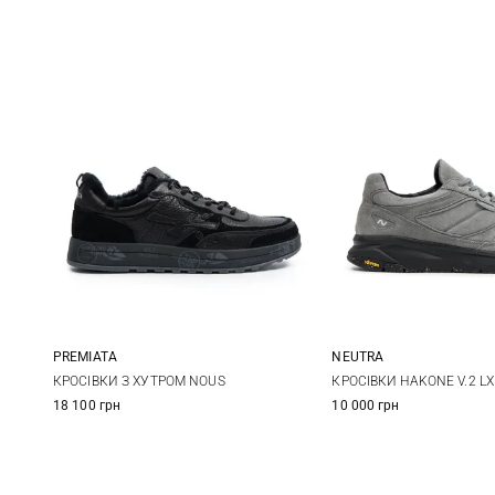
PREMIATA
NEUTRA
40
41
42
43
40
41
КРОСІВКИ З ХУТРОМ NOUS
КРОСІВКИ HAKONE V.2 LX
18 100 грн
10 000 грн
44
45
46
47
44
45