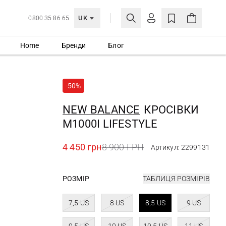
UK
0800 35 86 65
Home
Бренди
Блог
МОЯ ОБЛІКІВКА
УВІЙТИ
-50%
Ще не зареєстровані?
СТВОРИТИ ОБЛІКІВКУ
NEW BALANCE
КРОСІВКИ
M1000I LIFESTYLE
4 450 грн
8 900 ГРН
Артикул: 2299131
РОЗМІР
ТАБЛИЦЯ РОЗМІРІВ
7,5 US
8 US
8,5 US
9 US