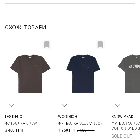
СХОЖІ ТОВАРИ
LES DEUX
WOOLRICH
SNOW PEAK
S
M
L
XL
M
L
XL
XXL
M
L
ФУТБОЛКА CREW
ФУТБОЛКА SLUB V-NECK
ФУТБОЛКА REC
XXL
3XL
COTTON DYED 
3 400 ГРН
1 950 ГРН
3 900 ГРН
SOLD OUT